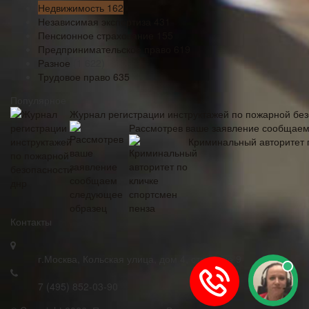
Недвижимость
162
Независимая экспертиза
431
Пенсионное страхование
155
Предпринимательское право
619
Разное
(1 622)
Трудовое право
635
Популярное
Журнал регистрации инструктажей по пожарной без
Рассмотрев ваше заявление сообщае
Криминальный авторитет 
Контакты
г.Москва, Кольская улица, дом 4, строение 9
7 (495) 852-03-90