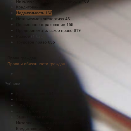
Интеллектуальная собственность
169
Кредитование
176
Недвижимость
162
Независимая экспертиза
431
Пенсионное страхование
155
Предпринимательское право
619
Разное
(1 622)
Трудовое право
635
Права граждан
Права и обязанности граждан
Рубрики
Военное право
454
Возврат товаров
507
ЖКХ
157
Защита жилищных прав
173
Защита прав потребителей
175
Интеллектуальная собственность
169
Кредитование
176