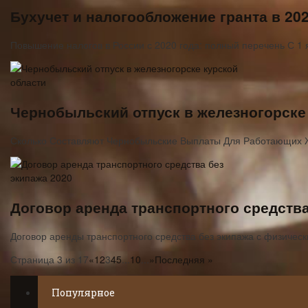
Бухучет и налогообложение гранта в 202
Повышение налогов в России с 2020 года: полный перечень С 1 
Чернобыльский отпуск в железногорске
Сколько Составляют Чернобыльские Выплаты Для Работающих 
Договор аренда транспортного средства
Договор аренды транспортного средства без экипажа с физичес
Страница 3 из 17
«
1
2
3
4
5
...
10
...
»
Последняя »
Популярное