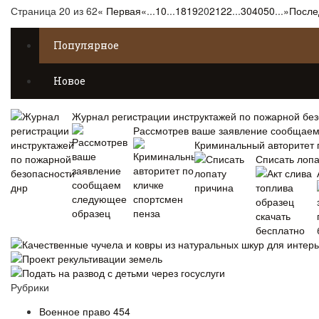
Страница 20 из 62
« Первая
«
...
10
...
18
19
20
21
22
...
30
40
50
...
»
После
Популярное
Новое
Журнал регистрации инструктажей по пожарной без
Рассмотрев ваше заявление сообщае
Криминальный авторитет 
Списать лопа
Качественные чучела и ковры из натуральных шкур для интер
Проект рекультивации земель
Подать на развод с детьми через госуслуги
Рубрики
Военное право
454