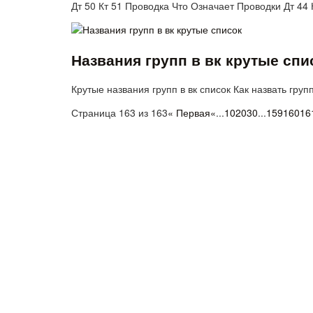
Дт 50 Кт 51 Проводка Что Означает Проводки Дт 44
Названия групп в вк крутые спи
Крутые названия групп в вк список Как назвать гру
Страница 163 из 163
« Первая
«
...
10
20
30
...
159
160
16