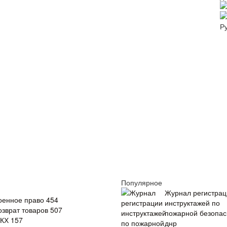
Р
и
Популярное
Журнал регистрац
оенное право
454
инструктажей по
озврат товаров
507
пожарной безопас
КХ
157
днр