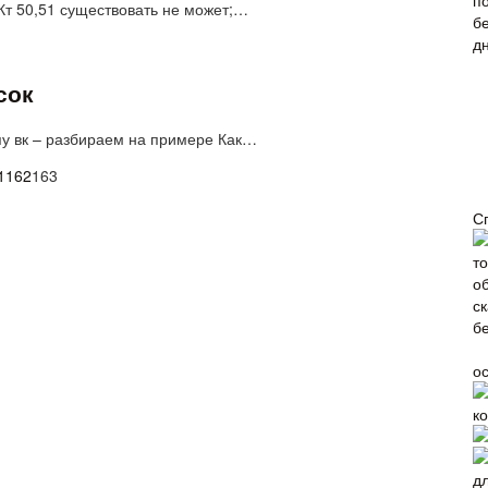
 Кт 50,51 существовать не может;…
сок
ппу вк – разбираем на примере Как…
1
162
163
С
о
к
д