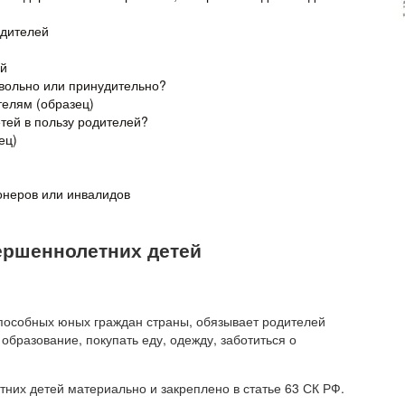
одителей
ей
вольно или принудительно?
телям (образец)
тей в пользу родителей?
ец)
онеров или инвалидов
ершеннолетних детей
особных юных граждан страны, обязывает родителей
образование, покупать еду, одежду, заботиться о
них детей материально и закреплено в статье 63 СК РФ.