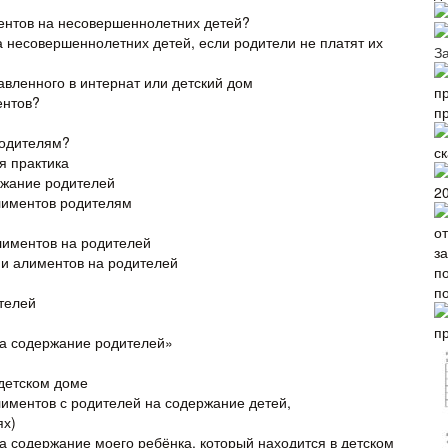
ентов на несовершеннолетних детей?
а несовершеннолетних детей, если родители не платят их
З
авленного в интернат или детский дом
ентов?
п
родителям?
ск
я практика
ржание родителей
2
лиментов родителям
алиментов на родителей
ии алиментов на родителей
п
телей
п
на содержание родителей»
детском доме
иментов с родителей на содержание детей,
ях)
а содержание моего ребёнка, который находится в детском