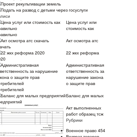
Проект рекультивации земель
Подать на развод с детьми через госуслуги
аписи
Цена услуг или
стоимость как
равильно
Акт осмотра атс
ачать
22 жкх реформа
020
Административная
ответственность за
нарушение закона
о защите прав
отребителей
Баланс для малых
редприятий
Акт выполненных
работ образец тсж
Рубрики
Военное право
454
Возврат товаров