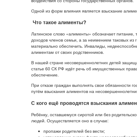
воздействия со стороны государственных органов.
Одной из форм влияния является взыскание алиме
Что такое алименты?
Латинское слово «алименты» обозначает питание, 
доходов членов семьи, а за неимением таковых из 
материально обеспечить. Инвалиды, недееспособн
алиментам от своих родственников.
В нашей стране несовершеннолетних детей защищае
статье 60 СК РФ идёт речь об имущественных прав
обеспечение.
При отказе граждан выполнять свои обязанности го
путём взыскания алиментов на несовершеннолетних
С кого ещё проводятся взыскания алиме
Ребёнку, оставшемуся сиротой или без родительско
людей. Осуществляется оно в случае:
пропажи родителей без вести;