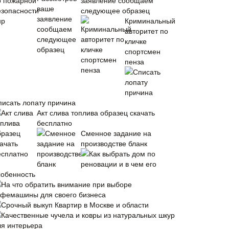
заявление сообщаем
следующее образец
Криминальный
авторитет по
кличке
спортсмен
пенза
писать лопату причина
Акт слива топлива образец скачать
бесплатно
Сменное задание на
производстве бланк
Как выбрать дом по
реновации и в чем его
собенность
На что обратить внимание при выборе
офемашины для своего бизнеса
Срочный выкуп Квартир в Москве и области
Качественные чучела и ковры из натуральных шкур
ля интерьера