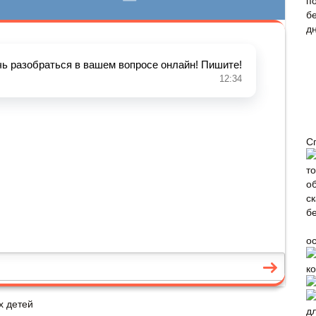
С
о
к
х детей
д