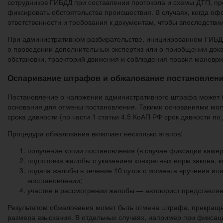
сотрудников ГИБДД при составлении протокола и схемы ДТП, про
фиксировать обстоятельства происшествия. В случаях, когда о
ответственности и требования к документам, чтобы впоследстви
При административном разбирательстве, инициированном ГИБДД,
о проведении дополнительных экспертиз или о приобщении дока
обстановки, траекторий движения и соблюдения правил маневр
Оспаривание штрафов и обжалование постановлен
Постановление о наложении административного штрафа может б
основания для отмены постановления. Такими основаниями могу
срока давности (по части 1 статьи 4.5 КоАП РФ срок давности п
Процедура обжалования включает несколько этапов:
получение копии постановления (в случае фиксации камер
подготовка жалобы с указанием конкретных норм закона, 
подача жалобы в течение 10 суток с момента вручения ил
восстановлении;
участие в рассмотрении жалобы — автоюрист представляет
Результатом обжалования может быть отмена штрафа, прекраще
размера взыскания. В отдельных случаях, например при фикса