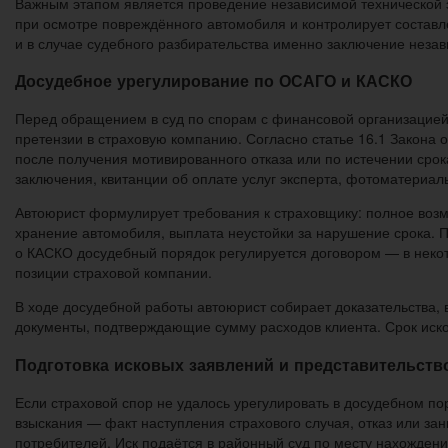
Важным этапом является проведение независимой технической э
при осмотре повреждённого автомобиля и контролирует составле
и в случае судебного разбирательства именно заключение незав
Досудебное урегулирование по ОСАГО и КАСКО
Перед обращением в суд по спорам с финансовой организацией
претензии в страховую компанию. Согласно статье 16.1 Закона
после получения мотивированного отказа или по истечении сро
заключения, квитанции об оплате услуг эксперта, фотоматериал
Автоюрист формулирует требования к страховщику: полное воз
хранение автомобиля, выплата неустойки за нарушение срока. П
о КАСКО досудебный порядок регулируется договором — в некот
позиции страховой компании.
В ходе досудебной работы автоюрист собирает доказательства, 
документы, подтверждающие сумму расходов клиента. Срок иско
Подготовка исковых заявлений и представительство
Если страховой спор не удалось урегулировать в досудебном по
взыскания — факт наступления страхового случая, отказ или з
потребителей. Иск подаётся в районный суд по месту нахождени