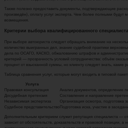
Также полезно предоставить документы, подтверждающие расходы
произведён), оплату услуг эксперта. Чем более полными будут 
возмещения.
Критерии выбора квалифицированного специалист
При выборе автоюриста следует обращать внимание на нескольк
количество выигранных дел, знание судебной практики верховны
дела по ОСАГО, КАСКО, обжалованию штрафов и административны
критерий — прозрачность условий сотрудничества: объём оказы
процент от взысканной суммы, но клиенту следует знать, какие 
Таблица сравнения услуг, которые могут входить в типовой паке
Услуга
Правовая консультация
Анализ документов, определение п
Досудебная претензия
Составление и направление претен
Независимая экспертиза
Организация осмотра, подготовка 
Судебное представительство
Подготовка иска, участие в заседан
Дополнительным критерием служит репутация специалиста — от
зависит от обстоятельств, доказательств и правовой позиции, а
дистанционную консультацию, в ходе которой автоюрист сможет