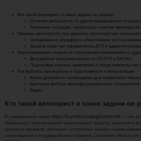
Кто такой автоюрист и какие задачи он решает
Отличие автоюриста от других юридических специал
Типичные ситуации, требующие участия автоюриста
Помощь автоюриста при дорожно-транспортных происшест
Оспаривание штрафов и обжалование постановлен
Защита прав при оформлении ДТП и административ
Урегулирование споров со страховыми компаниями и суд
Досудебное урегулирование по ОСАГО и КАСКО
Подготовка исковых заявлений и представительство 
Как выбрать автоюриста и подготовиться к консультации
Какие документы необходимы для первичного обра
Критерии выбора квалифицированного специалиста
Видео
Кто такой автоюрист и какие задачи он 
В современном праве
https://la-yurist.ru/uslugi/avtoyurist/
— это сп
связанных с эксплуатацией транспортных средств, участием в 
широкого профиля, автоюрист углублённо изучает нормы админи
страховщиков и государственных органов. Основная область е