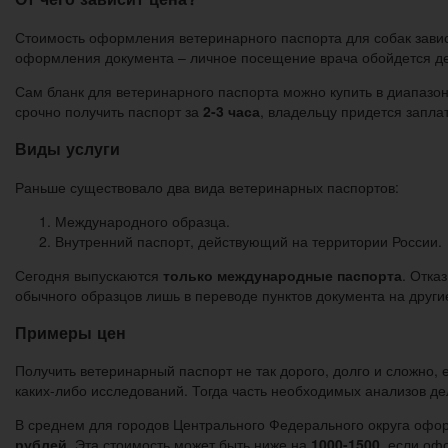
Стоимость оформления ветеринарного паспорта для собак завис
оформления документа – личное посещение врача обойдется де
Сам бланк для ветеринарного паспорта можно купить в диапазо
срочно получить паспорт за
2-3 часа
, владельцу придется запла
Виды услуги
Раньше существовало два вида ветеринарных паспортов:
Международного образца.
Внутренний паспорт, действующий на территории России.
Сегодня выпускаются
только международные паспорта
. Отка
обычного образцов лишь в переводе пунктов документа на други
Примеры цен
Получить ветеринарный паспорт не так дорого, долго и сложно,
каких-либо исследований. Тогда часть необходимых анализов д
В среднем для городов Центрального Федерального округа офо
рублей
. Эта стоимость может быть ниже на
1000-1500
, если оф