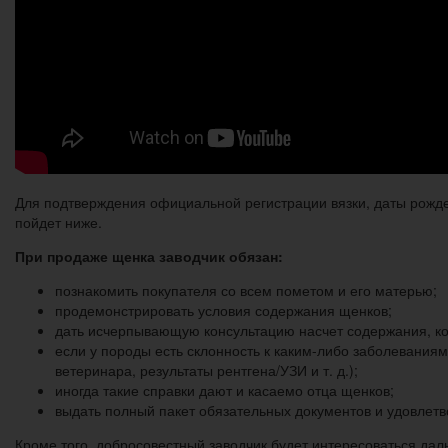
Для подтверждения официальной регистрации вязки, даты рожде
пойдет ниже.
При продаже щенка заводчик обязан:
познакомить покупателя со всем пометом и его матерью;
продемонстрировать условия содержания щенков;
дать исчерпывающую консультацию насчет содержания, к
если у породы есть склонность к каким-либо заболеваниям
ветеринара, результаты рентгена/УЗИ и т. д.);
иногда такие справки дают и касаемо отца щенков;
выдать полный пакет обязательных документов и удовлет
Кроме того, добросовестный заводчик будет интересоваться дал