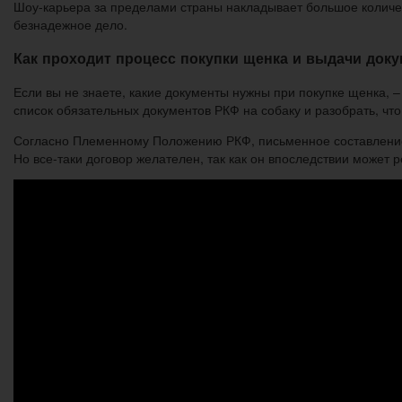
Шоу-карьера за пределами страны накладывает большое количес
безнадежное дело.
Как проходит процесс покупки щенка и выдачи док
Если вы не знаете, какие документы нужны при покупке щенка,
список обязательных документов РКФ на собаку и разобрать, что
Согласно Племенному Положению РКФ, письменное составление д
Но все-таки договор желателен, так как он впоследствии может