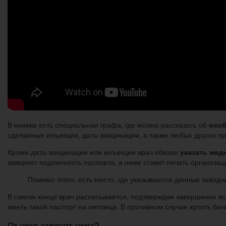
В книжке есть специальная графа, где можно рассказать об
особ
сделанные инъекции, даты вакцинации, а также любых других п
Кроме даты вакцинации или инъекции врач обязан
указать мед
заверяет подлинность паспорта, а ниже ставит печать организац
Помимо этого, есть место, где указываются данные заводч
В самом конце врач расписывается, подтверждая завершение вс
иметь такой паспорт на питомца. В противном случае купить бил
От чего зависит цена?