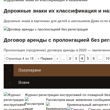
Дорожные знаки их классификация и на
Дорожные знаки в картинках для детей и школьников Даже если
Договор аренды с пролонгацией без ре
Пролонгация (продление) договора аренды в 2020 — заключенно
Страница 4 из 18
« Первая
«
...
2
3
4
5
6
...
10
Популярное
Новое
Журнал регистрации инструктажей по пожарной без
Рассмотрев ваше заявление сообщае
Криминальный авторитет 
Списать лопа