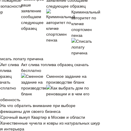
заявление сообщаем
следующее образец
Криминальный
авторитет по
кличке
спортсмен
пенза
писать лопату причина
Акт слива топлива образец скачать
бесплатно
Сменное задание на
производстве бланк
Как выбрать дом по
реновации и в чем его
собенность
На что обратить внимание при выборе
офемашины для своего бизнеса
Срочный выкуп Квартир в Москве и области
Качественные чучела и ковры из натуральных шкур
ля интерьера