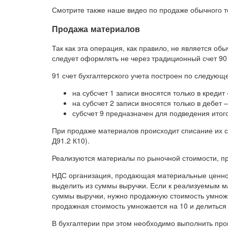
Смотрите также наше видео по продаже обычного то
Продажа материалов
Так как эта операция, как правило, не является о
следует оформлять не через традиционный счет 90
91 счет бухгалтерского учета построен по следующ
на субсчет 1 записи вносятся только в креди
на субсчет 2 записи вносятся только в дебет
субсчет 9 предназначен для подведения итог
При продаже материалов происходит списание их се
Д91.2 К10).
Реализуются материалы по рыночной стоимости, пр
НДС организация, продающая материальные ценнос
выделить из суммы выручки. Если к реализуемым м
суммы выручки, нужно продажную стоимость умножит
продажная стоимость умножается на 10 и делиться 
В бухгалтерии при этом необходимо выполнить про