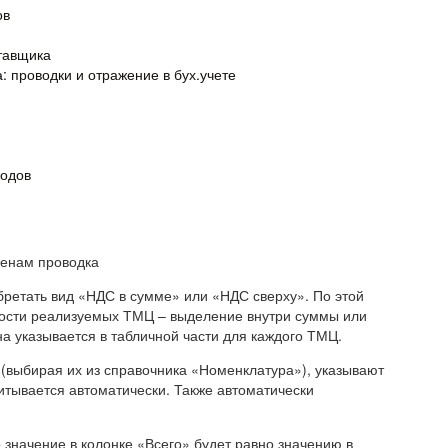
ов
тавщика
 проводки и отражение в бух.учете
ходов
бретать вид «НДС в сумме» или «НДС сверху». По этой
мости реализуемых ТМЦ – выделение внутри суммы или
на указывается в табличной части для каждого ТМЦ.
(выбирая их из справочника «Номенклатура»), указывают
читывается автоматически. Также автоматически
 значение в колонке «Всего» будет равно значению в