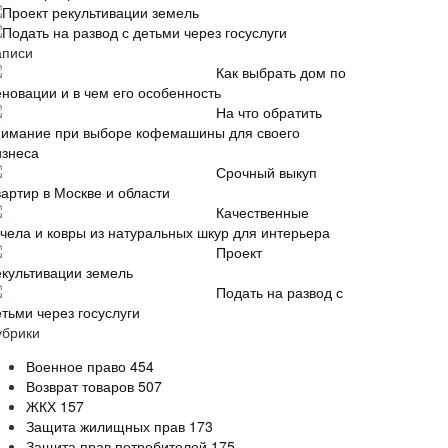
Проект рекультивации земель
Подать на развод с детьми через госуслуги
аписи
Как выбрать дом по
еновации и в чем его особенность
На что обратить
нимание при выборе кофемашины для своего
изнеса
Срочный выкуп
вартир в Москве и области
Качественные
учела и ковры из натуральных шкур для интерьера
Проект
екультивации земель
Подать на развод с
тьми через госуслуги
убрики
Военное право
454
Возврат товаров
507
ЖКХ
157
Защита жилищных прав
173
Защита прав потребителей
175