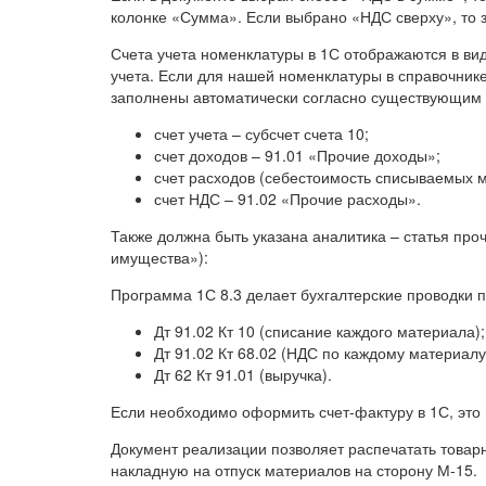
колонке «Сумма». Если выбрано «НДС сверху», то 
Счета учета номенклатуры в 1С отображаются в ви
учета. Если для нашей номенклатуры в справочнике
заполнены автоматически согласно существующим 
счет учета – субсчет счета 10;
счет доходов – 91.01 «Прочие доходы»;
счет расходов (себестоимость списываемых м
счет НДС – 91.02 «Прочие расходы».
Также должна быть указана аналитика – статья про
имущества»):
Программа 1С 8.3 делает бухгалтерские проводки п
Дт 91.02 Кт 10 (списание каждого материала);
Дт 91.02 Кт 68.02 (НДС по каждому материалу
Дт 62 Кт 91.01 (выручка).
Если необходимо оформить счет-фактуру в 1С, это
Документ реализации позволяет распечатать това
накладную на отпуск материалов на сторону М-15.