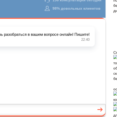
С
о
к
д