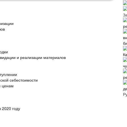
З
низации
р
лов
в
б
одки
К
квидации и реализации материалов
ч
ступлении
р
ской себестоимости
м ценам
де
Р
 2020 году