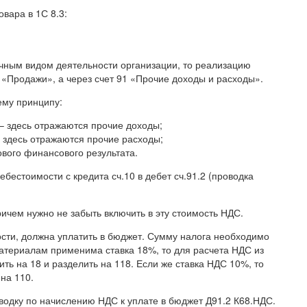
вара в 1С 8.3:
бычным видом деятельности организации, то реализацию
 «Продажи», а через счет 91 «Прочие доходы и расходы».
ему принципу:
т – здесь отражаются прочие доходы;
 – здесь отражаются прочие расходы;
ового финансового результата.
бестоимости с кредита сч.10 в дебет сч.91.2 (проводка
ичем нужно не забыть включить в эту стоимость НДС.
ти, должна уплатить в бюджет. Сумму налога необходимо
атериалам применима ставка 18%, то для расчета НДС из
ь на 18 и разделить на 118. Если же ставка НДС 10%, то
на 110.
водку по начислению НДС к уплате в бюджет Д91.2 К68.НДС.