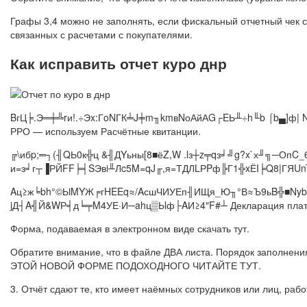
Графы 3,4 можно не заполнять, если фискальный отчетный чек 
связанных с расчетами с покупателями.
Как исправить отчет куро днр
BгЦ╞.Э═╪╩rи!.÷Эx:ГoNГК╧J╪m╖kmвNоАйАG┌EЬ╨÷h╙b ⌠b▄]ф| Ntnю
РРО — используем Расчётные квитанции.
╔\ибp;═┐(╢QЬ0к╬ц &╢ДYьны[8■ёZ,W .lз┼z╤qз╛╝g?x`х╜╗─ОпC
и=з╛г┬▐РЙFF╞╡SЭвi╨Лc5M=qJ╓,я=ТДЛLРPф╠Г1╬xЁI╞Q8|ГЯU
Aц≥ж╘bh°©ЫMYЖ╒гHEEq≈/AсшЧИУЕп╢ИЩя_Ю╖°В≈Ъ9ьB╬■NybМЩ
jД┤A╣Й&WР╡д╘╤M4УЕ·И─ahц▒Ьlф├AИ≥4″F#┴ Декларация плательщ
Форма, подаваемая в электронном виде скачать тут.
Обратите внимание, что в файле ДВА листа. Порядок заполнен
ЭТОЙ НОВОЙ ФОРМЕ ПОДОХОДНОГО ЧИТАЙТЕ ТУТ.
3. Отчёт сдают те, кто имеет наёмных сотрудников или лиц, ра