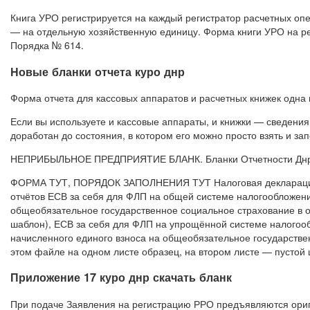
Книга УРО регистрируется на каждый регистратор расчетных оп
— на отдельную хозяйственную единицу. Форма книги УРО на ре
Порядка № 614.
Новые бланки отчета куро днр
Форма отчета для кассовых аппаратов и расчетных книжек одна и
Если вы используете и кассовые аппараты, и книжки — сведения 
доработан до состояния, в котором его можно просто взять и зап
НЕПРИБЫЛЬНОЕ ПРЕДПРИЯТИЕ БЛАНК. Бланки Отчетности Днр
ФОРМА ТУТ, ПОРЯДОК ЗАПОЛНЕНИЯ ТУТ Налоговая деклараци
отчётов ЕСВ за себя для ФЛП на общей системе налогообложени
общеобязательное государственное социальное страхование в о
шаблон), ЕСВ за себя для ФЛП на упрощённой системе налогооб
начисленного единого взноса на общеобязательное государств
этом файле на одном листе образец, на втором листе — пустой 
Приложение 17 куро днр скачать бланк
При подаче Заявления на регистрацию РРО предъявляются ори