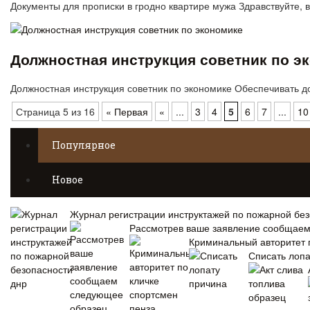
Документы для прописки в гродно квартире мужа Здравствуйте, 
Должностная инструкция советник по э
Должностная инструкция советник по экономике Обеспечивать д
Страница 5 из 16
« Первая
«
...
3
4
5
6
7
...
10
Популярное
Новое
Журнал регистрации инструктажей по пожарной без
Рассмотрев ваше заявление сообщае
Криминальный авторитет 
Списать лопа