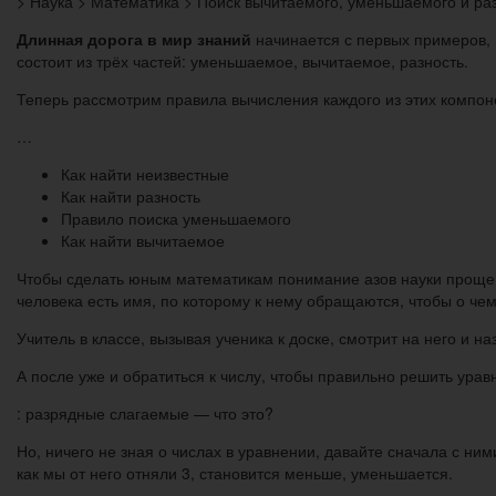
> Наука > Математика > Поиск вычитаемого, уменьшаемого и ра
Длинная дорога в мир знаний
начинается с первых примеров, 
состоит из трёх частей: уменьшаемое, вычитаемое, разность.
Теперь рассмотрим правила вычисления каждого из этих компон
…
Как найти неизвестные
Как найти разность
Правило поиска уменьшаемого
Как найти вычитаемое
Чтобы сделать юным математикам понимание азов науки проще 
человека есть имя, по которому к нему обращаются, чтобы о чем
Учитель в классе, вызывая ученика к доске, смотрит на него и на
А после уже и обратиться к числу, чтобы правильно решить урав
: разрядные слагаемые — что это?
Но, ничего не зная о числах в уравнении, давайте сначала с ни
как мы от него отняли 3, становится меньше, уменьшается.