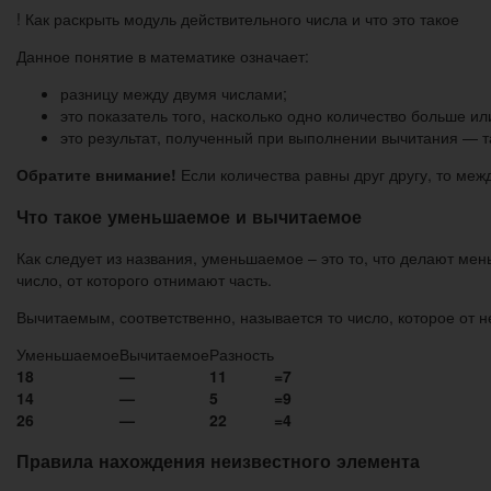
! Как раскрыть модуль действительного числа и что это такое
Данное понятие в математике означает:
разницу между двумя числами;
это показатель того, насколько одно количество больше ил
это результат, полученный при выполнении вычитания — 
Обратите внимание!
Если количества равны друг другу, то меж
Что такое уменьшаемое и вычитаемое
Как следует из названия, уменьшаемое – это то, что делают ме
число, от которого отнимают часть.
Вычитаемым, соответственно, называется то число, которое от н
Уменьшаемое
Вычитаемое
Разность
18
—
11
=
7
14
—
5
=
9
26
—
22
=
4
Правила нахождения неизвестного элемента