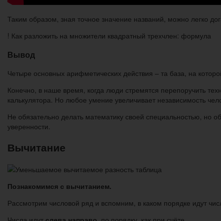
Таким образом, зная точное значение названий, можно легко дог
! Как разложить на множители квадратный трехчлен: формула
Вывод
Четыре основных арифметических действия – та база, на котор
Конечно, в наше время, когда люди стремятся перепоручить те
калькулятора. Но любое умение увеличивает независимость чело
Не обязательно делать математику своей специальностью, но о
уверенности.
Вычитание
Познакомимся с вычитанием.
Рассмотрим числовой ряд и вспомним, в каком порядке идут чис
Числа идут
слева направо
, по порядку, как при счёте.