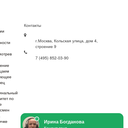
Контакты
ии
г.Москва, Кольская улица, дом 4,
ности
строение 9
мотрев
7 (495) 852-03-90
ление
щаем
ующее
зец
ичке