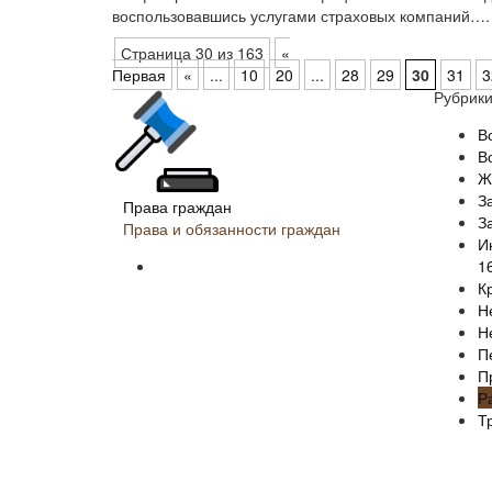
воспользовавшись услугами страховых компаний….
Страница 30 из 163
«
Первая
«
...
10
20
...
28
29
30
31
3
Рубрик
В
В
Ж
З
Права граждан
З
Права и обязанности граждан
И
1
К
Н
Н
П
П
Р
Т