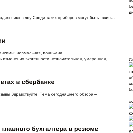
одильникп в лпу Среди таких приборов могут быть такие…
ми
ренхимы: нормальная, понижена
 изменения эхогенности незначительная, умеренная,…
С
четах в сбербанке
зывы Здравствуйте! Тема сегодняшнего обзора –
о
к
главного бухгалтера в резюме
д