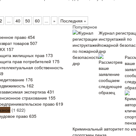
2
...
40
50
60
...
»
Последняя »
и
Популярное
Журнал регистрац
оенное право
454
инструктажей по
озврат товаров
507
пожарной безопас
КХ
157
днр
ащита жилищных прав
173
Расс
ащита прав потребителей
175
ваше
нтеллектуальная собственность
заяв
69
сооб
редитование
176
след
едвижимость
162
обра
езависимая экспертиза
431
енсионное страхование
155
редпринимательское право
619
азное
(1 622)
рудовое право
635
Криминальный авторитет по кл
спортсмен пенза