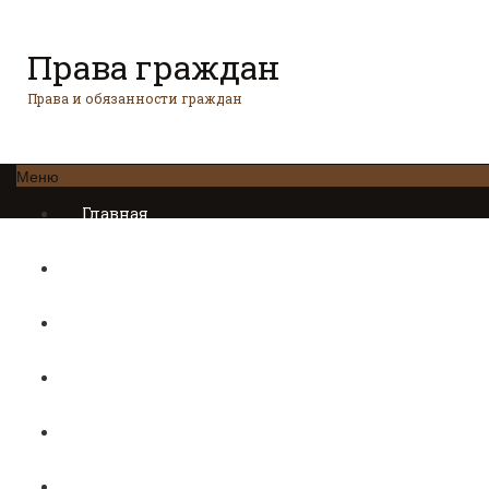
Права граждан
Права и обязанности граждан
Меню
Главная
Трудовое право
Предпринимательское право
Возврат товаров
Военное право
Вопросы и ответы