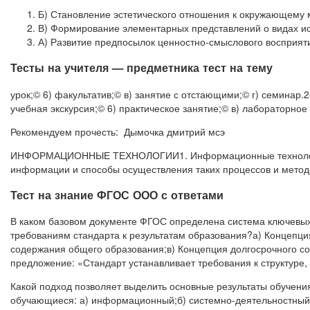
Б) Становление эстетического отношения к окружающему 
В) Формирование элементарных представлений о видах ис
А) Развитие предпосылок ценностно-смыслового восприят
Тесты на учителя — предметника тест на тему
урок;© 6) факультатив;© в) занятие с отстающими;© г) семинар.
учебная экскурсия;© 6) практическое занятие;© в) лабораторное
Рекомендуем прочесть: Дымочка дмитрий мсэ
ИНФОРМАЦИОННЫЕ ТЕХНОЛОГИИ1. Информационные технологии – 
информации и способы осуществления таких процессов и метод
Тест на знание ФГОС ООО с ответами
В каком базовом документе ФГОС определена система ключевых
требованиям стандарта к результатам образования?а) Концепци
содержания общего образования;в) Концепция долгосрочного с
предложение: «Стандарт устанавливает требования к структуре, 
Какой подход позволяет выделить основные результаты обучения
обучающиеся: а) информационный;б) системно-деятельностный;