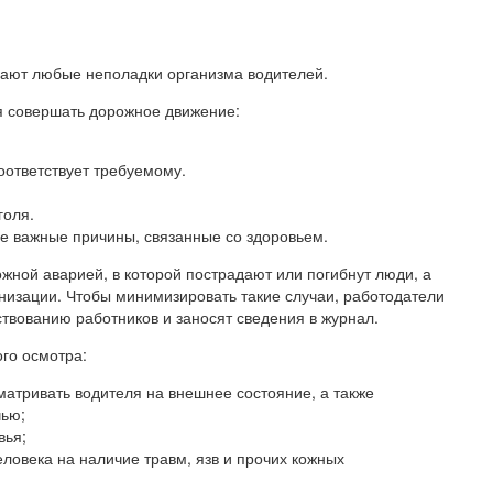
вают любые неполадки организма водителей.
 совершать дорожное движение:
оответствует требуемому.
голя.
ие важные причины, связанные со здоровьем.
жной аварией, в которой пострадают или погибнут люди, а
анизации. Чтобы минимизировать такие случаи, работодатели
твованию работников и заносят сведения в журнал.
го осмотра:
атривать водителя на внешнее состояние, а также
чью;
вья;
ловека на наличие травм, язв и прочих кожных