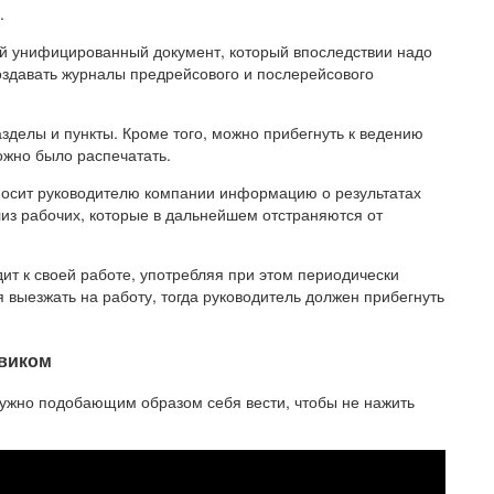
.
ый унифицированный документ, который впоследствии надо
оздавать журналы предрейсового и послерейсового
азделы и пункты. Кроме того, можно прибегнуть к ведению
ожно было распечатать.
носит руководителю компании информацию о результатах
лиз рабочих, которые в дальнейшем отстраняются от
ит к своей работе, употребляя при этом периодически
я выезжать на работу, тогда руководитель должен прибегнуть
овиком
 нужно подобающим образом себя вести, чтобы не нажить