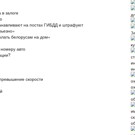
 в залоге
д
о
танавливают на постах ГИБДД и штрафуют
рьезно»
З
ылать белорусам на дом»
 номеру авто
ации?
и
 превышение скорости
о
ей
о