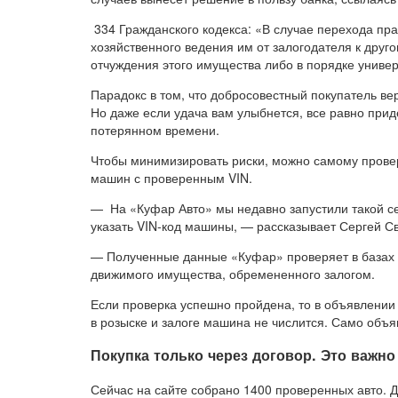
334 Гражданского кодекса: «В случае перехода пр
хозяйственного ведения им от залогодателя к друго
отчуждения этого имущества либо в порядке универ
Парадокс в том, что добросовестный покупатель вер
Но даже если удача вам улыбнется, все равно приде
потерянном времени.
Чтобы минимизировать риски, можно самому провери
машин с проверенным VIN.
— На «Куфар Авто» мы недавно запустили такой се
указать VIN-код машины, — рассказывает Сергей С
— Полученные данные «Куфар» проверяет в базах М
движимого имущества, обремененного залогом.
Если проверка успешно пройдена, то в объявлении 
в розыске и залоге машина не числится. Само объя
Покупка только через договор. Это важно
Сейчас на сайте собрано 1400 проверенных авто. 