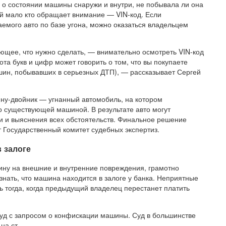
 о состоянии машины снаружи и внутри, не побывала ли она
ый мало кто обращает внимание — VIN-код. Если
мого авто по базе угона, можно оказаться владельцем
ющее, что нужно сделать, — внимательно осмотреть VIN-код
та букв и цифр может говорить о том, что вы покупаете
ашин, побывавших в серьезных ДТП), — рассказывает Сергей
ну-двойник — угнанный автомобиль, на котором
о существующей машиной. В результате авто могут
и и выяснения всех обстоятельств. Финальное решение
 Государственный комитет судебных экспертиз.
в залоге
ину на внешние и внутренние повреждения, грамотно
узнать, что машина находится в залоге у банка. Неприятные
ь тогда, когда предыдущий владелец перестанет платить
суд с запросом о конфискации машины. Суд в большинстве
на ст.