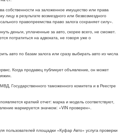
ава собственности на заложенное имущество или права
му лицу в результате возмездного или безвозмездного
сального правопреемства право залога сохраняет силу».
нуть деньги, уплаченные за авто, скорее всего, не сможет.
тся потратиться на адвоката, не говоря уже о
ть авто по базам залога или сразу выбирать авто из числа
рвис. Когда продавец публикует объявление, он может
вяжин.
ВД, Государственного таможенного комитета и в Реестре
появляется краткий отчет: марка и модель соответствуют,
вление маркируется значком: «VIN проверен».
Для пользователей площадки «Куфар Авто» услуга проверки