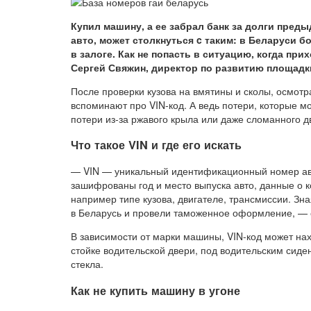
Купил машину, а ее забрал банк за долги пред
авто, может столкнуться c таким: в Беларуси б
в залоге. Как не попасть в ситуацию, когда при
Сергей Свяжин, директор по развитию площадк
После проверки кузова на вмятины и сколы, осмотр
вспоминают про VIN-код. А ведь потери, которые м
потери из-за ржавого крыла или даже сломанного д
Что такое VIN и где его искать
— VIN — уникальный идентификационный номер авт
зашифрованы год и место выпуска авто, данные о 
например типе кузова, двигателе, трансмиссии. Зна
в Беларусь и провели таможенное оформление, —
В зависимости от марки машины, VIN-код может нах
стойке водительской двери, под водительским сиде
стекла.
Как не купить машину в угоне