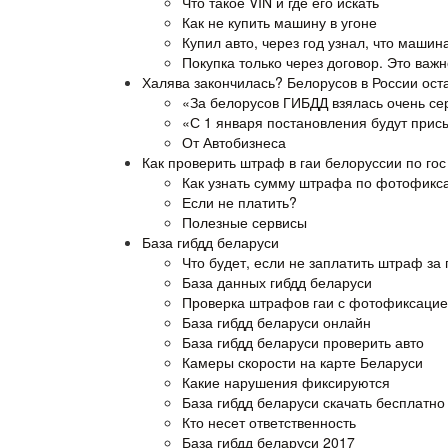
Что такое VIN и где его искать
Как не купить машину в угоне
Купил авто, через год узнал, что машина
Покупка только через договор. Это важн
Халява закончилась? Белорусов в России ос
«За белорусов ГИБДД взялась очень се
«С 1 января постановления будут прис
От Автобизнеса
Как проверить штраф в гаи белоруссии по гос
Как узнать сумму штрафа по фотофикс
Если не платить?
Полезные сервисы
База гибдд беларуси
Что будет, если не заплатить штраф за
База данных гибдд беларуси
Проверка штрафов гаи с фотофиксаци
База гибдд беларуси онлайн
База гибдд беларуси проверить авто
Камеры скорости на карте Беларуси
Какие нарушения фиксируются
База гибдд беларуси скачать бесплатно
Кто несет ответственность
База гибдд беларуси 2017