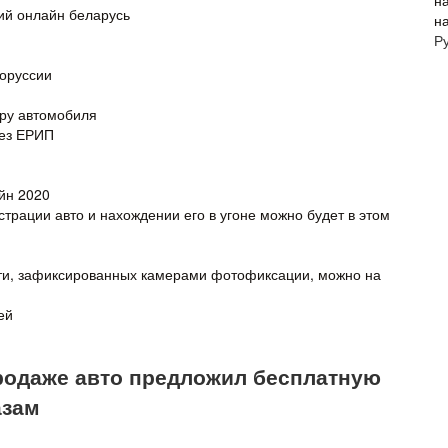
ий онлайн беларусь
н
Р
лоруссии
еру автомобиля
рез ЕРИП
йн 2020
трации авто и нахождении его в угоне можно будет в этом
сти, зафиксированных камерами фотофиксации, можно на
ей
 продаже авто предложил бесплатную
азам