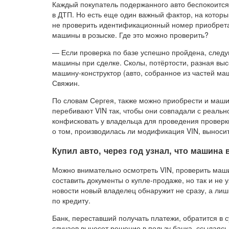
Каждый покупатель подержанного авто беспокоится
в ДТП. Но есть еще один важный фактор, на котор
не проверить идентификационный номер приобретае
машины в розыске. Где это можно проверить?
— Если проверка по базе успешно пройдена, следу
машины при сделке. Сколы, потёртости, разная высо
машину-конструктор (авто, собранное из частей м
Свяжин.
По словам Сергея, также можно приобрести и маши
перебивают VIN так, чтобы они совпадали с реальн
конфисковать у владельца для проведения проверк
о том, производилась ли модификация VIN, выносит
Купил авто, через год узнал, что машина 
Можно внимательно осмотреть VIN, проверить маш
составить документы о купле-продаже, но так и не 
новости новый владелец обнаружит не сразу, а лиш
по кредиту.
Банк, переставший получать платежи, обратится в 
случаев вынесет решение в пользу банка, ссылаясь 