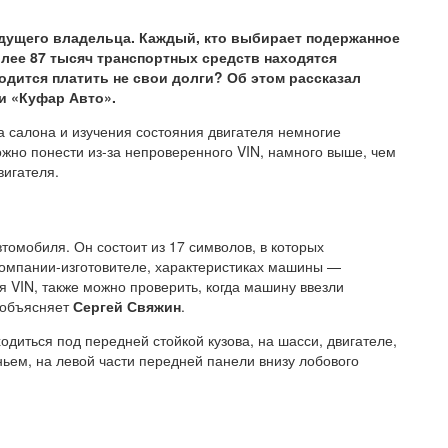
ыдущего владельца. Каждый, кто выбирает подержанное
олее 87 тысяч транспортных средств находятся
ходится платить не свои долги? Об этом рассказал
и «Куфар Авто».
а салона и изучения состояния двигателя немногие
ожно понести из-за непроверенного VIN, намного выше, чем
вигателя.
омобиля. Он состоит из 17 символов, в которых
компании-изготовителе, характеристиках машины —
я VIN, также можно проверить, когда машину ввезли
 объясняет
Сергей Свяжин
.
одиться под передней стойкой кузова, на шасси, двигателе,
ньем, на левой части передней панели внизу лобового