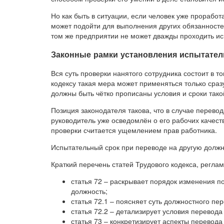
Но как быть в ситуации, если человек уже проработ
может подойти для выполнения других обязанностей
том же предприятии не может дважды проходить и
Законные рамки установления испытател
Вся суть проверки нанятого сотрудника состоит в т
кодексу такая мера может применяться только сраз
должны быть чётко прописаны условия и сроки тако
Позиция законодателя такова, что в случае перевод
руководитель уже осведомлён о его рабочих качест
проверки считается ущемлением прав работника.
Испытательный срок при переводе на другую должн
Краткий перечень статей Трудового кодекса, регл
статья 72 – раскрывает порядок изменения п
должность;
статья 72.1 – поясняет суть должностного п
статья 72.2 – детализирует условия перевода
статья 73 – конкретизирует аспекты перевода