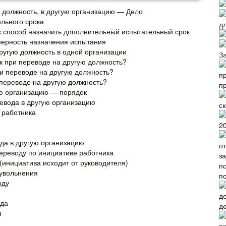
 должность, в другую организацию — Дело
льного срока
д
 способ назначить дополнительный испытательный срок
мерность назначения испытания
ругую должность в одной организации
З
к при переводе на другую должность?
и переводе на другую должность?
переводе на другую должность?
п
ую организацию — порядок
евода в другую организацию
ск
ь работника
2
да в другую организацию
ереводу по инициативе работника
(инициатива исходит от руководителя)
увольнения
п
оду
ода
д
я