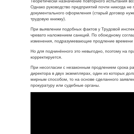
Теоретически назначение повторного испытания воз
Однако руководство предприятий почти никогда не 
документального оформления (старый договор нужн
трудовую книжку).
При выявлении подобных фактов у Трудовой инспек
чревато наложением санкций. По обоюдному соглаш
изменения, подразумевающие продление времени 
Но для подчинённого это невыгодно, поэтому на п
корректируется.
При несогласии с незаконным продлением срока ра
директора в двух экземплярах, один из которых дол
мирным способом, то на основе сделанного заявле
прокуратуру или судебные органы.