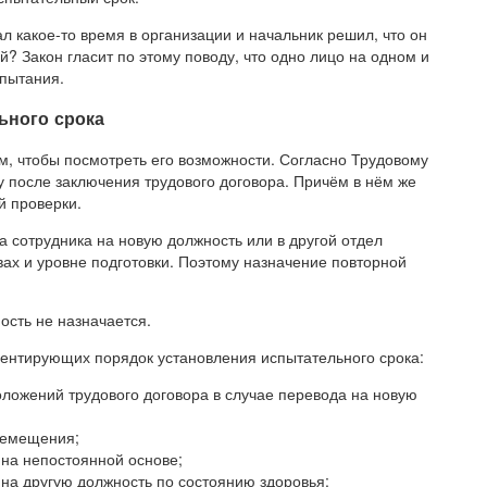
ал какое-то время в организации и начальник решил, что он
? Закон гласит по этому поводу, что одно лицо на одном и
спытания.
ьного срока
ом, чтобы посмотреть его возможности. Согласно Трудовому
у после заключения трудового договора. Причём в нём же
й проверки.
а сотрудника на новую должность или в другой отдел
вах и уровне подготовки. Поэтому назначение повторной
ость не назначается.
аментирующих порядок установления испытательного срока:
оложений трудового договора в случае перевода на новую
еремещения;
 на непостоянной основе;
 на другую должность по состоянию здоровья;