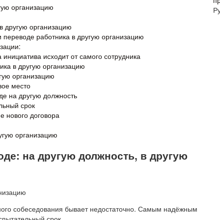
п
гую организацию
Р
 в другую организацию
и переводе работника в другую организацию
зации:
а инициатива исходит от самого сотрудника
ика в другую организацию
угую организацию
вое место
де на другую должность
льный срок
е нового договора
угую организацию
де: на другую должность, в другую
дного собеседования бывает недостаточно. Самым надёжным
спытательный срок.