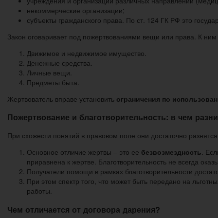
учреждения и организации различных направлений (медици
некоммерческие организации;
субъекты гражданского права. По ст. 124 ГК РФ это госуд
Закон оговаривает под пожертвованиями вещи или права. К ним 
Движимое и недвижимое имущество.
Денежные средства.
Личные вещи.
Предметы быта.
Жертвователь вправе установить
ограничения по использова
Пожертвование и благотворительность: в чем разн
При схожести понятий в правовом поле они достаточно разнятся
Основное отличие жертвы – это ее
безвозмездность
. Ес
приравнена к жертве. Благотворительность не всегда оказ
Получатели помощи в рамках благотворительности достаточ
При этом спектр того, что может быть передано на льготн
работы.
Чем отличается от договора дарения?