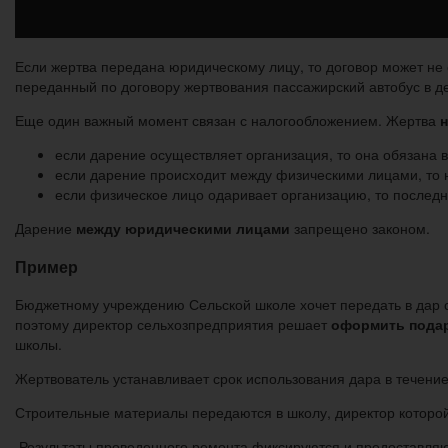
Если жертва передана юридическому лицу, то договор может не 
переданный по договору жертвования пассажирский автобус в де
Еще один важный момент связан с налогообложением. Жертва
н
если дарение осуществляет организация, то она обязана 
если дарение происходит между физическими лицами, то н
если физическое лицо одаривает организацию, то последня
Дарение
между юридическими лицами
запрещено законом.
Пример
Бюджетному учреждению Сельской школе хочет передать в дар 
поэтому директор сельхозпредприятия решает
оформить пода
школы.
Жертвователь устанавливает срок использования дара в течение
Строительные материалы передаются в школу, директор которой
Результаты проведенного ремонта фиксируются и предоставляют