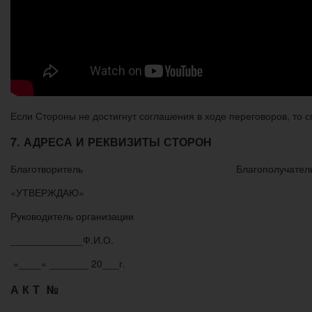
Если Стороны не достигнут соглашения в ходе переговоров, то
7. АДРЕСА И РЕКВИЗИТЫ СТОРОН
Благотворитель Благополучател
«УТВЕРЖДАЮ»
Руководитель организации
_____________Ф.И.О.
«____» _______ 20___г.
А К Т №