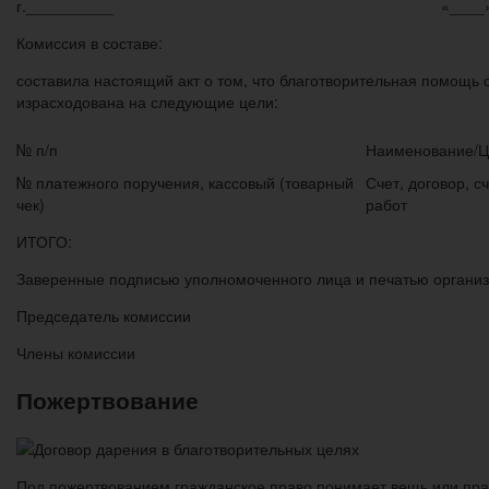
г.__________ «____» _________
Комиссия в составе:
составила настоящий акт о том, что благотворительная помощ
израсходована на следующие цели:
№ п/п
Наименование/Ц
№ платежного поручения, кассовый (товарный
Счет, договор, 
чек)
работ
ИТОГО:
Заверенные подписью уполномоченного лица и печатью организ
Председатель комиссии
Члены комиссии
Пожертвование
Под пожертвованием гражданское право понимает вещь или пра